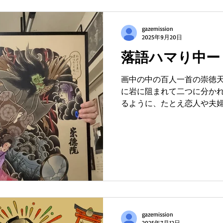
gazemission
2025年9月20日
落語ハマり中ー
画中の中の百人一首の崇徳天
に岩に阻まれて二つに分か
るように、たとえ恋人や夫
えるだろうという意味です
ぞれ大店の若旦那と娘が出
いどこの誰だかわか...
gazemission
2025年7月12日