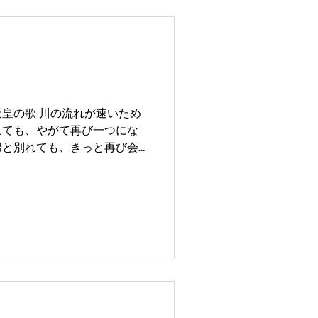
皇の歌 川の流れが速いため
れても、やがて再び一つにな
婦と別れても、きっと再び会
 落語の演目で崇徳院、それ
会って一目惚れし合うがお互