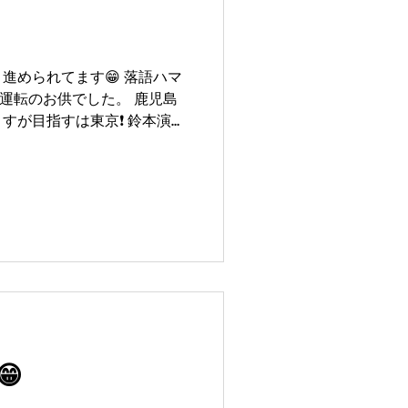
進められてます😁 落語ハマ
離運転のお供でした。 鹿児島
が目指すは東京❗️ 鈴本演芸
亭❗️ まだまだ描いて行きま
るとも言われています😁...
