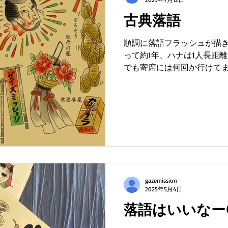
古典落語
順調に落語フラッシュが描き
って約1年、ハナは1人長距
でも寄席には何回か行けてます
場、浅草演芸ホール、新宿末廣
す、ネタは豊富です約5000あ
gazemission
2025年5月4日
落語はいいなー