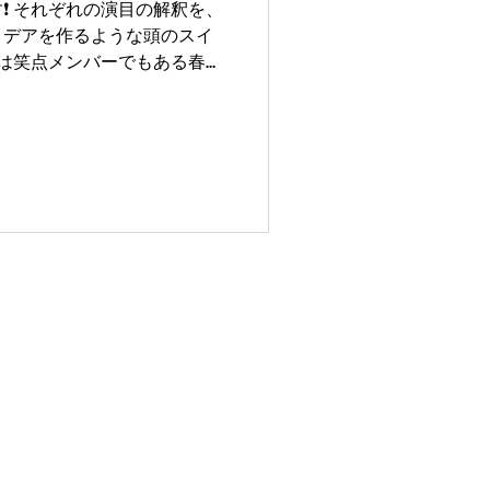
️ それぞれの演目の解釈を、
イデアを作るような頭のスイ
週は笑点メンバーでもある春風
ます、初の生公演です😁 #
ash