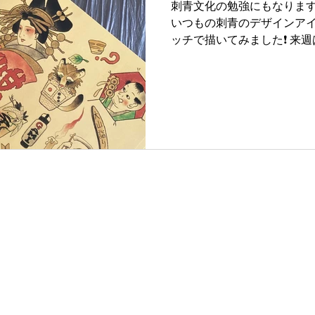
刺青文化の勉強にもなります❗
いつもの刺青のデザインア
ッチで描いてみました❗️ 来
亭一之輔のチケットがとれて
落語 #春風亭一之輔 #tattoofl