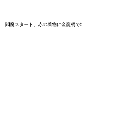
閻魔スタート、赤の着物に金龍柄で❗️