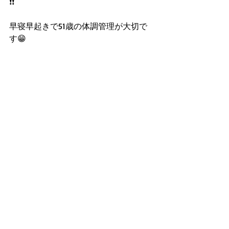
❗️❗️
早寝早起きで51歳の体調管理が大切で
す😁