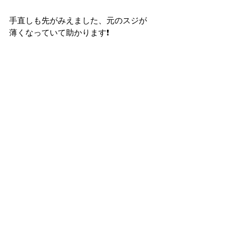
手直しも先がみえました、元のスジが
薄くなっていて助かります❗️
40を過ぎたあたりから二日酔いがどん
どんキツくなってきてきました、日々
の焼酎はうすめでチェイサー多めで翌
日元気に早起きで繁忙期を乗り切りた
いです❗️😁