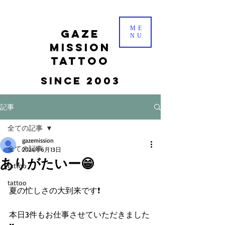
ME
gaze
NU
mission
tattoo
Since 2003
記事
全ての記事
gazemission
全ての記事
2024年6月13日
ありがたいー😁
tattoo
tattoo
夏の忙しさの大到来です❗️
本日3件もお仕事させていただきました