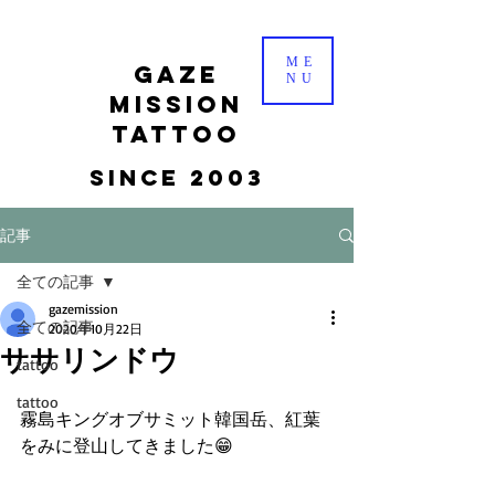
ME
gaze
NU
mission
tattoo
Since 2003
記事
全ての記事
gazemission
全ての記事
2020年10月22日
ササリンドウ
tattoo
tattoo
霧島キングオブサミット韓国岳、紅葉
をみに登山してきました😁