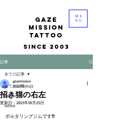
ME
gaze
NU
mission
tattoo
Since 2003
記事
全ての記事
gazemission
全ての記事
2021年3月5日
招き猫の右左
tattoo
更新日：
2021年10月25日
tattoo
ボルタリングジムです❗️❗️