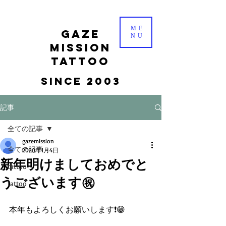
ME
gaze
NU
mission
tattoo
Since 2003
記事
全ての記事
gazemission
全ての記事
2020年1月4日
新年明けましておめでと
tattoo
うございます㊗️
tattoo
本年もよろしくお願いします❗️😁