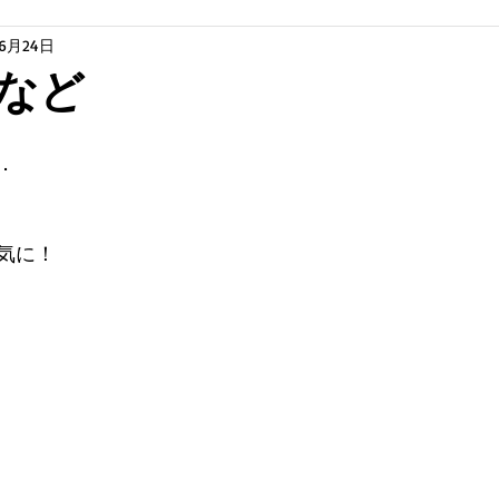
年6月24日
など
．
気に！