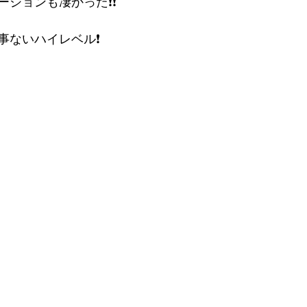
ジョンも凄かった❗️❗️
ないハイレベル❗️