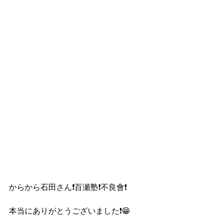
からから石田さん❗️百瀬塾❗️不良會❗️
本当にありがとうございました❗️😁