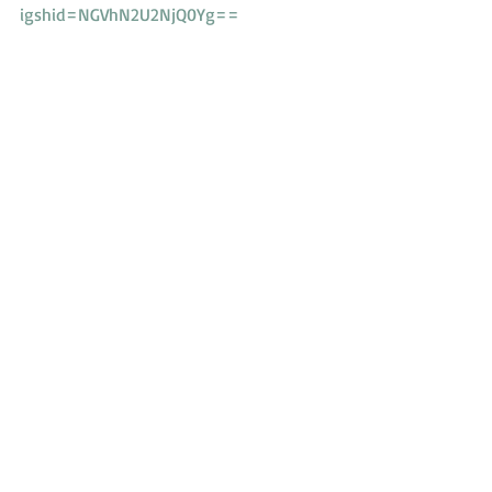
igshid=NGVhN2U2NjQ0Yg==
最新記事
すべて表示