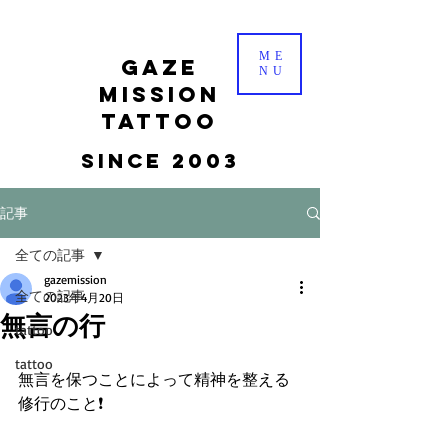
ME
gaze
NU
mission
tattoo
Since 2003
記事
全ての記事
gazemission
全ての記事
2023年4月20日
無言の行
tattoo
tattoo
無言を保つことによって精神を整える
修行のこと❗️