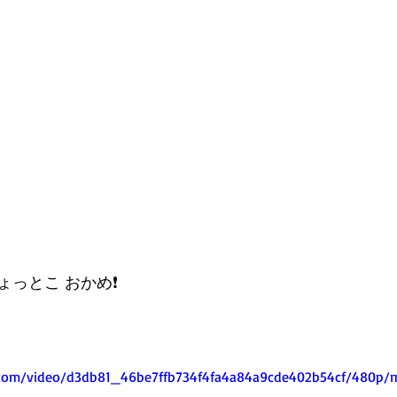
っとこ おかめ❗️
ic.com/video/d3db81_46be7ffb734f4fa4a84a9cde402b54cf/480p/