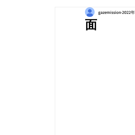
gazemission
2022
面