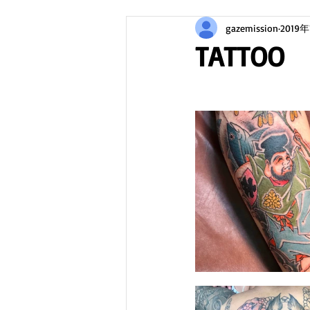
gazemission
2019
TATTOO